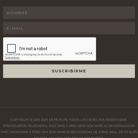
COPYRIGHT © 2001-
2026
DS PICKUPS. TODOS LOS DERECHOS RESERVADOS.
STRATOCASTER, TELECASTER, JAZZ BASS Y PRECISION SON MARCAS REGISTRADAS DE
FMIC. MUSICMAN Y STING RAY SON MARCAS REGISTRADAS DE ERNIE BALL. DS PICKUPS