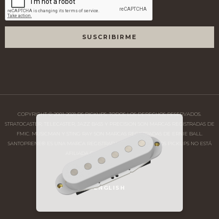
COPYRIGHT © 2001-2021 DS PICKUPS. TODOS LOS DERECHOS RESERVADOS.
STRATOCASTER, TELECASTER, JAZZ BASS Y PRECISION SON MARCAS REGISTRADAS DE
FMIC. MUSICMAN Y STING RAY SON MARCAS REGISTRADAS DE ERNIE BALL.
SANTOPRENE® ES UNA MARCA REGISTRADA DE MONSANTO. DS PICKUPS NO ESTÁ
AFILIADA CON DICHAS COMPAÑÍAS.
ENGLISH