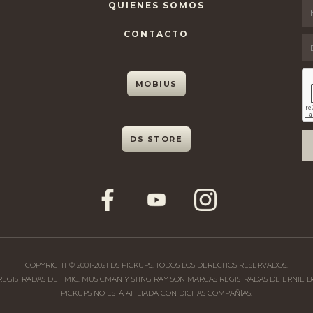
QUIENES SOMOS
CONTACTO
MOBIUS
DS STORE
COPYRIGHT © 2001-2021 DS PICKUPS. TODOS LOS DERECHOS RESERVADOS.
S REGISTRADAS DE FMIC. MUSICMAN Y STING RAY SON MARCAS REGISTRADAS DE ERNIE
PICKUPS NO ESTÁ AFILIADA CON DICHAS COMPAÑÍAS.