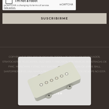
COPYRIGHT © 2001-2021 DS PICKUPS. TODOS LOS DERECHOS RESERVADOS.
STRATOCASTER, TELECASTER, JAZZ BASS Y PRECISION SON MARCAS REGISTRADAS DE
FMIC. MUSICMAN Y STING RAY SON MARCAS REGISTRADAS DE ERNIE BALL.
SANTOPRENE® ES UNA MARCA REGISTRADA DE MONSANTO. DS PICKUPS NO ESTÁ
AFILIADA CON DICHAS COMPAÑÍAS.
ENGLISH