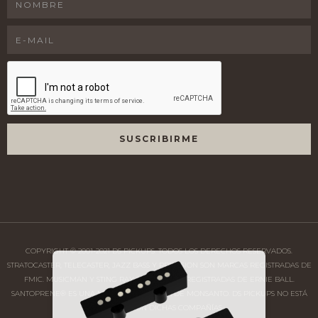
COPYRIGHT © 2001-2021 DS PICKUPS. TODOS LOS DERECHOS RESERVADOS.
STRATOCASTER, TELECASTER, JAZZ BASS Y PRECISION SON MARCAS REGISTRADAS DE
FMIC. MUSICMAN Y STING RAY SON MARCAS REGISTRADAS DE ERNIE BALL.
SANTOPRENE® ES UNA MARCA REGISTRADA DE MONSANTO. DS PICKUPS NO ESTÁ
AFILIADA CON DICHAS COMPAÑÍAS.