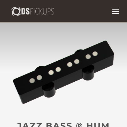
JAZZ BASS
®
HUM