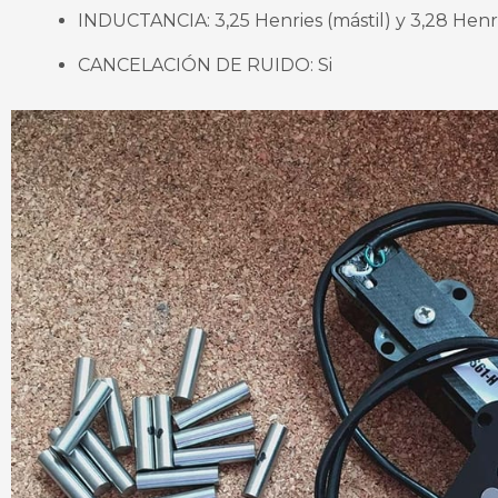
INDUCTANCIA: 3,25 Henries (mástil) y 3,28 Henr
CANCELACIÓN DE RUIDO: Si