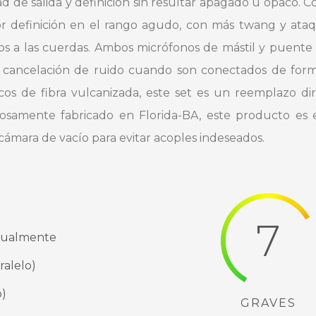
d de salida y definición sin resultar apagado u opaco. 
r definición en el rango agudo, con más twang y ata
s a las cuerdas. Ambos micrófonos de mástil y puente
er cancelación de ruido cuando son conectados de form
ticos de fibra vulcanizada, este set es un reemplazo d
losamente fabricado en Florida-BA, este producto 
 cámara de vacío para evitar acoples indeseados.
7
nualmente
alelo)
o)
GRAVES