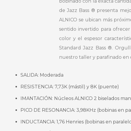
bobinado con la exacta cantida
de Jazz Bass ® presenta mejo
ALNICO se ubican más próximo
sentido invertido para ofrec
color y el espesor caracterís
Standard Jazz Bass ®. Orgul
nuestro taller y parafinado en
SALIDA: Moderada
RESISTENCIA: 7,73K (mástil) y 8K (puente)
IMANTACIÓN: Núcleos ALNICO 2 biselados ma
PICO DE RESONANCIA: 3,98KHz (bobinas en par
INDUCTANCIA: 1,76 Henries (bobinas en paralel