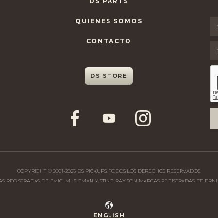
DS PARTS
QUIENES SOMOS
CONTACTO
DS STORE
COPYRIGHT © 2001-
2026
DS PICKUPS. TODOS LOS DERECHOS RESERVADOS.
CAS REGISTRADAS DE FMIC. MUSICMAN Y STING RAY SON MARCAS REGISTRADAS DE ERNIE
ENGLISH