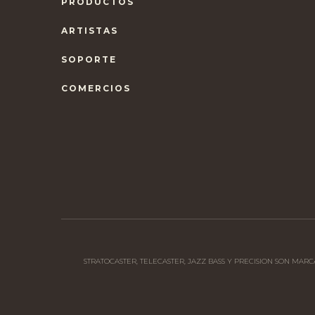
PRODUCTOS
ARTISTAS
SOPORTE
COMERCIOS
STRATOCASTER, TELECASTER, JAZZ BASS Y PRECISION SON MAR