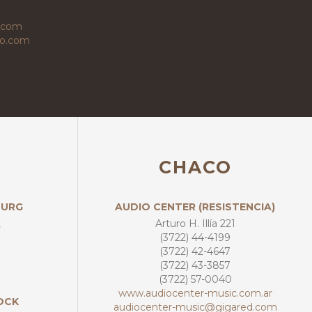
.com
co.com
CHACO
OURG
AUDIO CENTER (RESISTENCIA)
Arturo H. Illía 221
)
(3722) 44-4199
(3722) 42-4647
(3722) 43-3857
(3722) 57-0040
www.audiocenter-music.com.ar
OCK
audiocenter-music@gigared.com