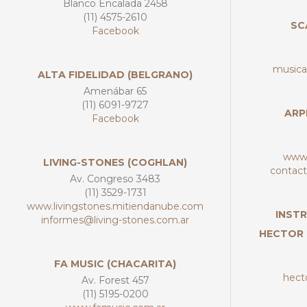
Blanco Encalada 2458
(11) 4575-2610
SC
Facebook
musica
ALTA FIDELIDAD (BELGRANO)
Amenábar 65
(11) 6091-9727
ARP
Facebook
www.
LIVING-STONES (COGHLAN)
contac
Av. Congreso 3483
(11) 3529-1731
www.livingstones.mitiendanube.com
INST
informes@living-stones.com.ar
HECTOR 
FA MUSIC (CHACARITA)
hect
Av. Forest 457
(11) 5195-0200