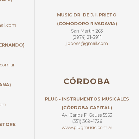
MUSIC DR. DE J. I. PRIETO
(COMODORO RIVADAVIA)
ail.com
San Martin 263
(2974) 21-3911
jipboss@gmail.com
FERNANDO)
com.ar
CÓRDOBA
ANA)
PLUG - INSTRUMENTOS MUSICALES
com
(CÓRDOBA CAPITAL)
Av. Carlos F. Gauss 5563
(351) 369-4726
 STORE
www.plugmusic.com.ar