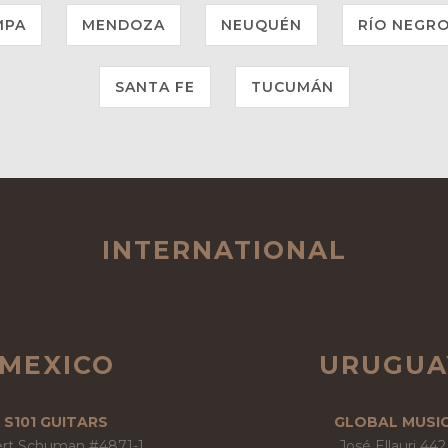
MPA
MENDOZA
NEUQUÉN
RÍO NEGR
SANTA FE
TUCUMÁN
INTERNATIONAL
MEXICO
URUGUA
S101 GUITARS
GLOBAL MUSI
rt Schuman #4871-1,
José Ellauri 442