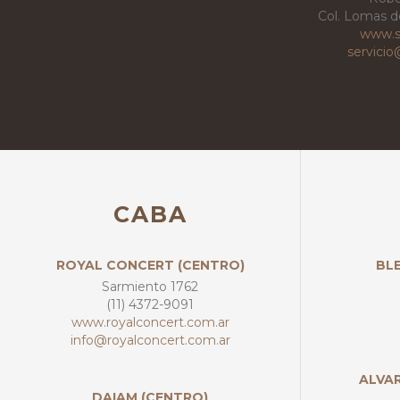
Col. Lomas de
www.s
servici
CABA
ROYAL CONCERT (CENTRO)
BLE
Sarmiento 1762
(11) 4372-9091
www.royalconcert.com.ar
info@royalconcert.com.ar
ALVAR
DAIAM (CENTRO)