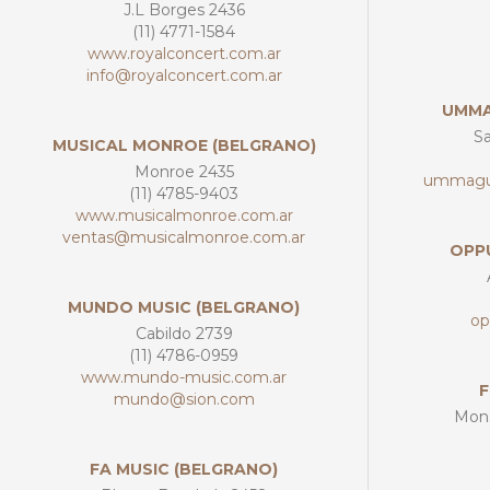
J.L Borges 2436
(11) 4771-1584
www.royalconcert.com.ar
info@royalconcert.com.ar
UMMA
Sa
MUSICAL MONROE (BELGRANO)
Monroe 2435
ummagu
(11) 4785-9403
www.musicalmonroe.com.ar
ventas@musicalmonroe.com.ar
OPP
MUNDO MUSIC (BELGRANO)
op
Cabildo 2739
(11) 4786-0959
www.mundo-music.com.ar
F
mundo@sion.com
Mons
FA MUSIC (BELGRANO)