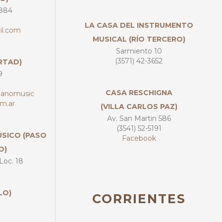
2884
LA CASA DEL INSTRUMENTO
il.com
MUSICAL (RÍO TERCERO)
Sarmiento 10
(3571) 42-3652
RTAD)
9
CASA RESCHIGNA
banomusic
m.ar
(VILLA CARLOS PAZ)
Av. San Martin 586
(3541) 52-5191
SICO (PASO
Facebook
O)
Loc. 18
LO)
CORRIENTES