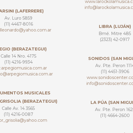
www.larockolamusica.
info@larockolamusica.
ARSINI (LAFERRERE)
Av. Luro 5859
(11) 4467-8016
LIBRA (LUJÁN)
lleonardo@yahoo.com.ar
Bmé. Mitre 485
(2323) 42-0917
EGIO (BERAZATEGUI)
Calle 14 Nro. 4175
SONIDOS (SAN MIG
(11) 4216-9934
Av. Pte. Peron 111
arpegiomusica.com.ar
(11) 4451-3906
to@arpegiomusica.com.ar
www.sonidoscenter.c
info@sonidoscenter.c
RUMENTOS MUSICALES
GRISOLIA (BERAZATEGUI)
LA PÚA (SAN MIGU
Calle Av. 14 3565
Av. Pte. Peron 162
(11) 4216-0087
(11) 4664-2600
or_grisolia@yahoo.com