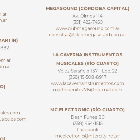
8
MEGASOUND (CÓRDOBA CAPITAL)
.ar
Av. Olmos 114
.ar
(351) 422-7450
www.clubmegasound.com.ar
consultas@clubmegasound.com.ar
MARTÍN)
1882
LA CAVERNA INSTRUMENTOS
om.ar
MUSICALES (RÍO CUARTO)
om.ar
Velez Sarsfield 137 - Loc. 22
(358) 15-508-8917
www.lacavernainstrumentos.com
O)
martinbenitez78@hotmail.com
5
MC ELECTRONIC (RÍO CUARTO)
ales.com
Dean Funes 80
sicales.com
(358) 464-1515
Facebook
mcelectronic@intercity.net.ar
O)