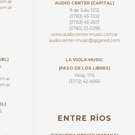
com.ar
AUDIO CENTER (CAPITAL)
com.ar
9 de Julio 1212
(3783) 43-1102
(3783) 43-2617
(3783) 23-0295
www.audiocenter-music.com.ar
audiocenter-music@gigared.com
UEL)
LA VIOLA MUSIC
4
(PASO DE LOS LIBRES)
Yatay 1115
om.ar
(3772) 42-4066
om.ar
EL)
5
ENTRE RÍOS