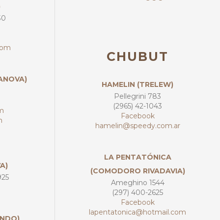
)
30
com
CHUBUT
SANOVA)
HAMELIN (TRELEW)
Pellegrini 783
(2965) 42-1043
m
Facebook
m
hamelin@speedy.com.ar
LA PENTATÓNICA
A)
(COMODORO RIVADAVIA)
925
Ameghino 1544
(297) 400-2625
Facebook
lapentatonica@hotmail.com
ANDO)