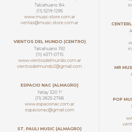
Talcahuano 84
i
(11) 5219-1295
www.music-store.com.ar
ventas@music-store.com.ar
CENTERL
A
VIENTOS DEL MUNDO (CENTRO)
w
Talcahuano 192
i
(11) 4371-0715
www.vientosdelmundo.com.ar
vientosdelmundo2@gmail.com
MR MUS
ESPACIO NAC (ALMAGRO)
Yatay 320 1º
(11) 2825-2768
POP MU
www.espacionac.com.ar
espacionac@gmail.com
ww
ven
ST. PAULI MUSIC (ALMAGRO)