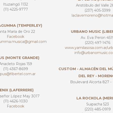
Ituzaingó 1132
Aristóbulo del Valle 
(11) 4225-9777
(237) 405-3399
laclavemoreno@hotma
GUMMA (TEMPERLEY)
nta María de Oro 22
URBANO MUSIC (LIBE
Facebook
Av. Eva Peron 451
mma.musica@gmail.com
(220) 497-1476
www.yamilasosa.com.ar/ur
info@urbanomusic.co
US (MONTE GRANDE)
Anacleto Rojas 159
(11) 4367-8699
CUSTOM - ALMACÉN DEL MÚ
pus@fibertel.com.ar
DEL REY - MOREN
Boulevard Alcorta 827 - 
ENIX (LAFERRERE)
eñor López May 3017
LA ROCKOLA (MER
(11) 4626-1030
Suipacha 523
Facebook
(220) 485-0919