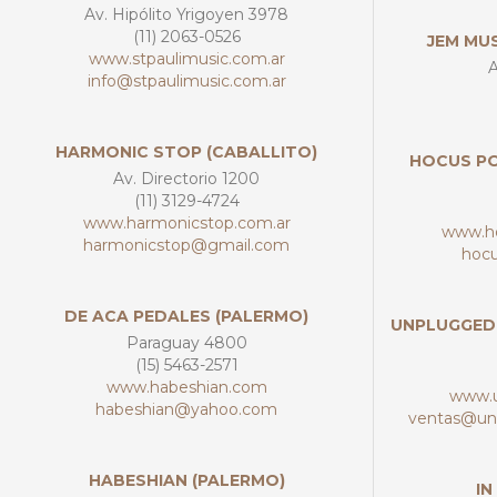
Av. Hipólito Yrigoyen 3978
(11) 2063-0526
JEM MU
www.stpaulimusic.com.ar
A
info@stpaulimusic.com.ar
HARMONIC STOP (CABALLITO)
HOCUS PO
Av. Directorio 1200
(11) 3129-4724
www.harmonicstop.com.ar
www.ho
harmonicstop@gmail.com
hoc
DE ACA PEDALES (PALERMO)
UNPLUGGED 
Paraguay 4800
(15) 5463-2571
www.habeshian.com
www.u
habeshian@yahoo.com
ventas@un
HABESHIAN (PALERMO)
IN