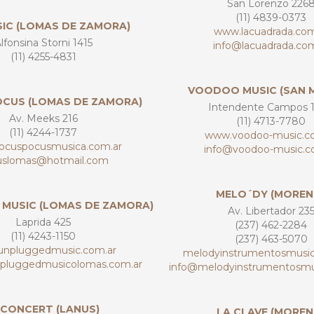
San Lorenzo 226
(11) 4839-0373
SIC (LOMAS DE ZAMORA)
www.lacuadrada.com
lfonsina Storni 1415
info@lacuadrada.com
(11) 4255-4831
VOODOO MUSIC (SAN 
CUS (LOMAS DE ZAMORA)
Intendente Campos 
Av. Meeks 216
(11) 4713-7780
(11) 4244-1737
www.voodoo-music.c
cuspocusmusica.com.ar
info@voodoo-music.c
uslomas@hotmail.com
MELO´DY (MOREN
MUSIC (LOMAS DE ZAMORA)
Av. Libertador 23
Laprida 425
(237) 462-2284
(11) 4243-1150
(237) 463-5070
npluggedmusic.com.ar
melodyinstrumentosmusic
pluggedmusicolomas.com.ar
info@melodyinstrumentosmu
 CONCERT (LANUS)
LA CLAVE (MOREN