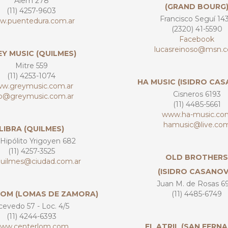
Alem 278
(GRAND BOURG
(11) 4257-9603
Francisco Seguí 14
w.puentedura.com.ar
(2320) 41-5590
Facebook
lucasreinoso@msn.
Y MUSIC (QUILMES)
Mitre 559
(11) 4253-1074
HA MUSIC (ISIDRO CA
w.greymusic.com.ar
Cisneros 6193
fo@greymusic.com.ar
(11) 4485-5661
www.ha-music.co
hamusic@live.co
LIBRA (QUILMES)
 Hipólito Yrigoyen 682
(11) 4257-3525
OLD BROTHERS
aquilmes@ciudad.com.ar
(ISIDRO CASANOV
Juan M. de Rosas 6
OM (LOMAS DE ZAMORA)
(11) 4485-6749
cevedo 57 - Loc. 4/5
(11) 4244-6393
ww.centerlom.com
EL ATRIL (SAN FERN