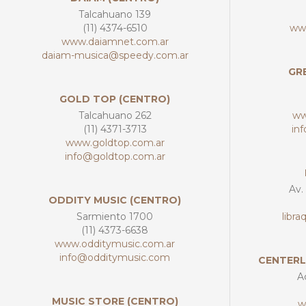
Talcahuano 139
(11) 4374-6510
ww
www.daiamnet.com.ar
daiam-musica@speedy.com.ar
GRE
GOLD TOP (CENTRO)
Talcahuano 262
ww
(11) 4371-3713
in
www.goldtop.com.ar
info@goldtop.com.ar
Av.
ODDITY MUSIC (CENTRO)
Sarmiento 1700
libr
(11) 4373-6638
www.odditymusic.com.ar
info@odditymusic.com
CENTERL
A
MUSIC STORE (CENTRO)
w