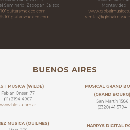
l Seminario, Zapopan, Jalisco
Montevideo
101guitarsmexico.com
www.globalmusicco
o@s101guitarsmexico.com
ventas@globalmusic
BUENOS AIRES
ST MUSICA (WILDE)
MUSICAL GRAND B
Fabián Onsari 77
(GRAND BOURG
(11) 2194-4967
San Martín 1586
www.blest.com.ar
(2320) 41-5794
EZ MUSICA (QUILMES)
HARRYS DIGITAL R