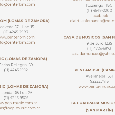
nfo@centerlom.com
Ituzaingo 1180
(11) 4549-2200
Facebook
OM (LOMAS DE ZAMORA)
elatrilsanfernando@hotm
cevedo 57 - Loc. 15
(11) 4245-2987
ww.centerlom.com
CASA DE MUSICOS (SAN 
nfo@centerlom.com
9 de Julio 1235
(11) 4725-5973
casademusicos@yahoo.
IC (LOMAS DE ZAMORA)
Carlos Pellegrini 69
(11) 4245-1592
PENTAMUSIC (CAMP
Avellaneda 1551
922227416
SIC (LOMAS DE ZAMORA)
www.penta-music.
Laprida 165 Loc. 26
(11) 4245-9505
w.pop-music.com.ar
LA CUADRADA MUSIC
tas@pop-music.com.ar
(SAN MARTÍN)