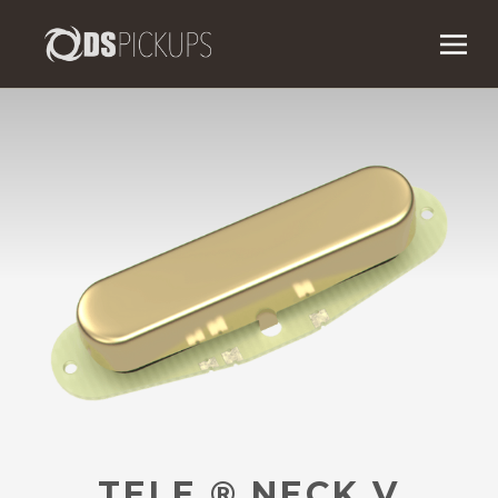
TELE ® NECK V