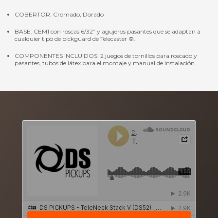
COBERTOR: Cromado, Dorado
BASE: CEM1 con roscas 6/32” y agujeros pasantes que se adaptan a
cualquier tipo de pickguard de Telecaster ®.
COMPONENTES INCLUIDOS: 2 juegos de tornillos para roscado y
pasantes, tubos de látex para el montaje y manual de instalación.