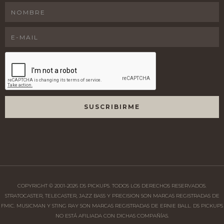
COPYRIGHT © 2001-
2026
DS PICKUPS. TODOS LOS DERECHOS RESERVADOS.
STRATOCASTER, TELECASTER, JAZZ BASS Y PRECISION SON MARCAS REGISTRADAS DE
FMIC. MUSICMAN Y STING RAY SON MARCAS REGISTRADAS DE ERNIE BALL. DS PICKUPS
NO ESTÁ AFILIADA CON DICHAS COMPAÑÍAS.