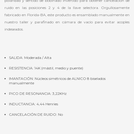
polaridad y sentido de bobinado invertido para obtener cancelación de
ruido en las posiciones 2 y 4 de la llave selectora. Orgullosamente
fabricado en Florida-BA, este producto es ensamblado manualmente en
nuestro taller y parafinado en cámara de vacío para evitar acoples
indeseados.
SALIDA: Moderada / Alta
RESISTENCIA: 14K (mástil, medio y puente)
IMANTACIÓN: Núcleos simétricos de ALNICO 8 biselados
manualmente
PICO DE RESONANCIA: 3,22KHz
INDUCTANCIA: 4,44 Henries
CANCELACIÓN DE RUIDO: No