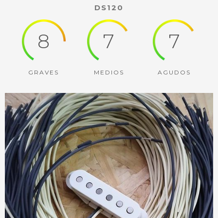
DS120
8
7
7
GRAVES
MEDIOS
AGUDOS