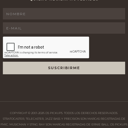
COPYRIGHT © 2001-
2026
DS PICKUPS. TODOS LOS DERECHOS RESERVADOS.
STRATOCASTER, TELECASTER, JAZZ BASS Y PRECISION SON MARCAS REGISTRADAS DE
FMIC. MUSICMAN Y STING RAY SON MARCAS REGISTRADAS DE ERNIE BALL. DS PICKUPS