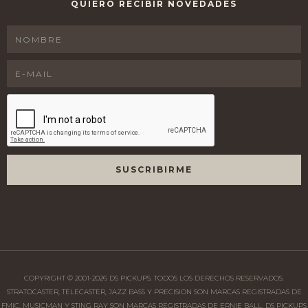
QUIERO RECIBIR NOVEDADES
COPYRIGHT © 2001-
2026
DS PICKUPS. TODOS LOS DERECHOS RESERVADOS.
STRATOCASTER, TELECASTER, JAZZ BASS Y PRECISION SON MARCAS REGISTRADAS DE
FMIC. MUSICMAN Y STING RAY SON MARCAS REGISTRADAS DE ERNIE BALL. DS PICKUPS