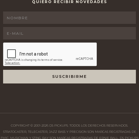
QUIERO RECIBIR NOVEDADES
COPYRIGHT © 2001-
2026
DS PICKUPS. TODOS LOS DERECHOS RESERVADOS.
STRATOCASTER, TELECASTER, JAZZ BASS Y PRECISION SON MARCAS REGISTRADAS DE
FMIC. MUSICMAN Y STING RAY SON MARCAS REGISTRADAS DE ERNIE BALL. DS PICKUPS