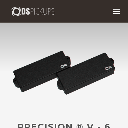
PRECISION
®
V - 6