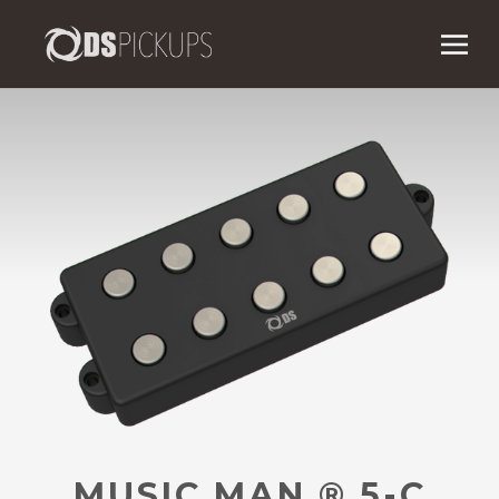
MUSIC MAN
®
5-C