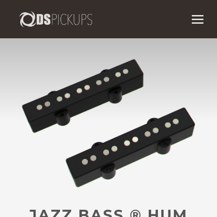
JAZZ BASS
®
HUM