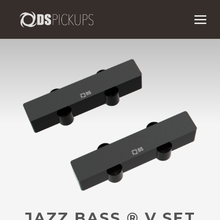
JAZZ BASS
®
V SET