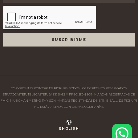
COPYRIGHT © 2001-
2026
DS PICKUPS. TODOS LOS DERECHOS RESERVADOS.
STRATOCASTER, TELECASTER, JAZZ BASS Y PRECISION SON MARCAS REGISTRADAS DE
FMIC. MUSICMAN Y STING RAY SON MARCAS REGISTRADAS DE ERNIE BALL. DS PICKUPS
NO ESTÁ AFILIADA CON DICHAS COMPAÑÍAS.
ENGLISH