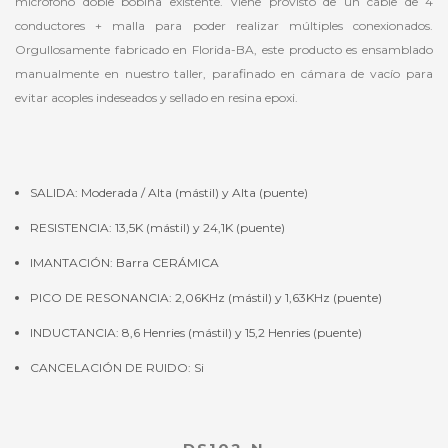
micrófono doble bobina existente. Viene provisto de un cable de 4
conductores + malla para poder realizar múltiples conexionados.
Orgullosamente fabricado en Florida-BA, este producto es ensamblado
manualmente en nuestro taller, parafinado en cámara de vacío para
evitar acoples indeseados y sellado en resina epoxi.
SALIDA: Moderada / Alta (mástil) y Alta (puente)
RESISTENCIA: 13,5K (mástil) y 24,1K (puente)
IMANTACIÓN: Barra CERÁMICA
PICO DE RESONANCIA: 2,06KHz (mástil) y 1,63KHz (puente)
INDUCTANCIA: 8,6 Henries (mástil) y 15,2 Henries (puente)
CANCELACIÓN DE RUIDO: Si