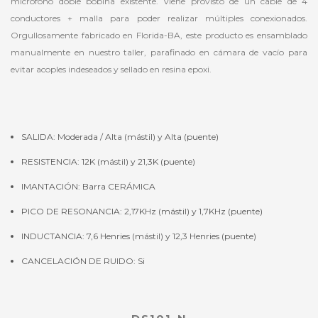
micrófono doble bobina existente. Viene provisto de un cable de 4
conductores + malla para poder realizar múltiples conexionados.
Orgullosamente fabricado en Florida-BA, este producto es ensamblado
manualmente en nuestro taller, parafinado en cámara de vacío para
evitar acoples indeseados y sellado en resina epoxi.
SALIDA: Moderada / Alta (mástil) y Alta (puente)
RESISTENCIA: 12K (mástil) y 21,3K (puente)
IMANTACIÓN: Barra CERÁMICA
PICO DE RESONANCIA: 2,17KHz (mástil) y 1,7KHz (puente)
INDUCTANCIA: 7,6 Henries (mástil) y 12,3 Henries (puente)
CANCELACIÓN DE RUIDO: Si