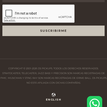
COPYRIGHT © 2001-
2026
DS PICKUPS. TODOS LOS DERECHOS RESERVADOS.
STRATOCASTER, TELECASTER, JAZZ BASS Y PRECISION SON MARCAS REGISTRADAS DE
FMIC. MUSICMAN Y STING RAY SON MARCAS REGISTRADAS DE ERNIE BALL. DS PICKUPS
NO ESTÁ AFILIADA CON DICHAS COMPAÑÍAS.
ENGLISH