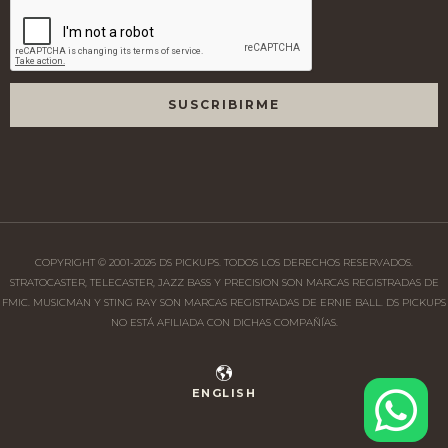
COPYRIGHT © 2001-
2026
DS PICKUPS. TODOS LOS DERECHOS RESERVADOS.
STRATOCASTER, TELECASTER, JAZZ BASS Y PRECISION SON MARCAS REGISTRADAS DE
FMIC. MUSICMAN Y STING RAY SON MARCAS REGISTRADAS DE ERNIE BALL. DS PICKUPS
NO ESTÁ AFILIADA CON DICHAS COMPAÑÍAS.
ENGLISH