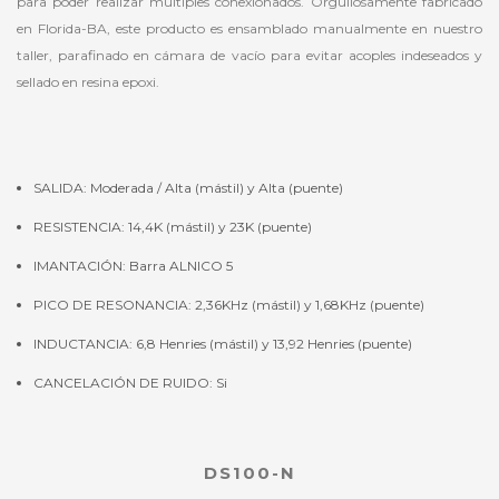
para poder realizar múltiples conexionados. Orgullosamente fabricado
en Florida-BA, este producto es ensamblado manualmente en nuestro
taller, parafinado en cámara de vacío para evitar acoples indeseados y
sellado en resina epoxi.
SALIDA: Moderada / Alta (mástil) y Alta (puente)
RESISTENCIA: 14,4K (mástil) y 23K (puente)
IMANTACIÓN: Barra ALNICO 5
PICO DE RESONANCIA: 2,36KHz (mástil) y 1,68KHz (puente)
INDUCTANCIA: 6,8 Henries (mástil) y 13,92 Henries (puente)
CANCELACIÓN DE RUIDO: Si
DS100-N